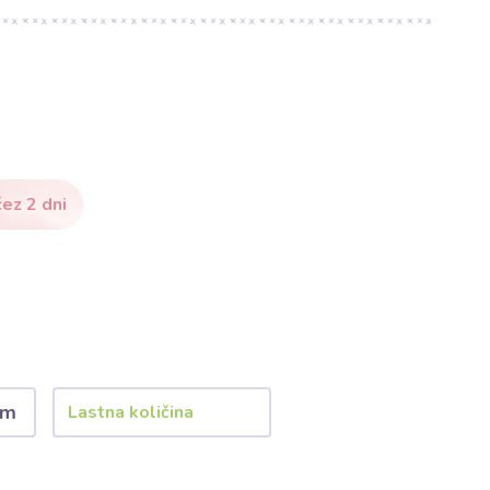
ez 2 dni
 m