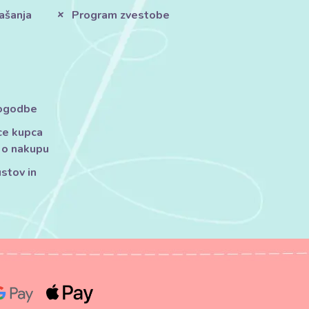
ašanja
Program zvestobe
pogodbe
ce kupca
 o nakupu
ustov in