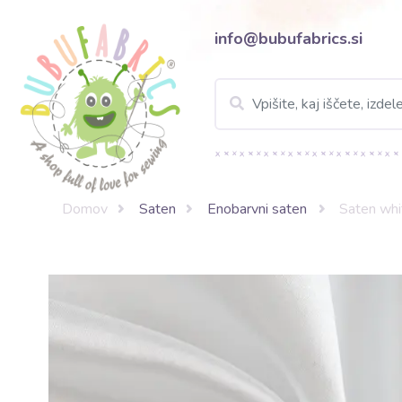
info@bubufabrics.si
Domov
Saten
Enobarvni saten
Saten whi