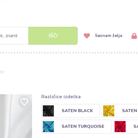
IŠČI
Seznam želja
te
Različice izdelka
SATEN BLACK
SATEN
SATEN TURQUOISE
S