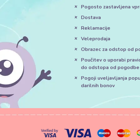
Pogosto zastavljena vpr
Dostava
Reklamacije
Veleprodaja
Obrazec za odstop od 
Poučitev o uporabi pravi
do odstopa od pogodbe
Pogoji uveljavljanja pop
darilnih bonov