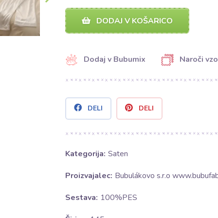
DODAJ V KOŠARICO
Dodaj v Bubumix
Naroči vzo
DELI
DELI
Kategorija:
Saten
Proizvajalec:
Bubulákovo s.r.o www.bubufabr
Sestava:
100%PES