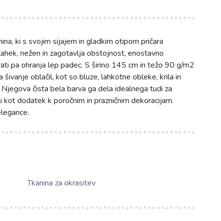
a, ki s svojim sijajem in gladkim otipom pričara
 lahek, nežen in zagotavlja obstojnost, enostavno
ati pa ohranja lep padec. S širino 145 cm in težo 90 g/m2
šivanje oblačil, kot so bluze, lahkotne obleke, krila in
Njegova čista bela barva ga dela idealnega tudi za
li kot dodatek k poročnim in prazničnim dekoracijam.
elegance.
Tkanina za okrasitev