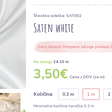
Številka izdelka: SAT002
Saten white
Zelo iskano! Omejene zaloge poidejo č
Na zalogi:
24.10 m
3,50€
Cena z DDV (za m)
Količina:
0.3 m
1 m
2
Minimalna količina naročila 0.3 m