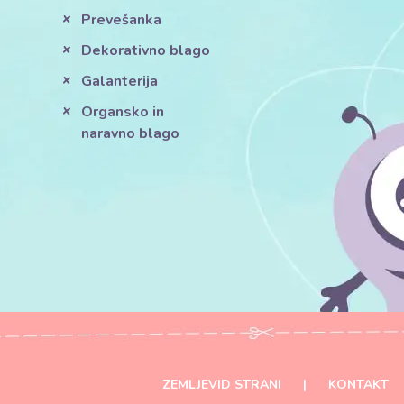
Prevešanka
Dekorativno blago
Galanterija
Organsko in
naravno blago
ZEMLJEVID STRANI
|
KONTAKT