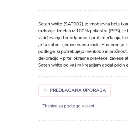
Saten white (SAT002) je enobarvna bela tkanin
razkošje. Izdelan iz 100% poliestra (PES), je
vzdrževanje ter odpornost proti mečkanju, hkr
je ta saten izjemno vsestranski. Primeren je za 
podloge, ki potrebujejo mehkobo in prožnost. 
dekoracijo – prte, okrasne prevleke, zavese a
Saten white bo vašim kreacijam dodal pridih 
PREDLAGANA UPORABA
Tkanina za podlogo v jakni