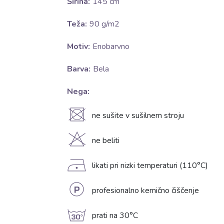
Širina:
145 cm
Teža:
90 g/m2
Motiv:
Enobarvno
Barva:
Bela
Nega:
U
ne sušite v sušilnem stroju
H
ne beliti
D
likati pri nizki temperaturi (110°C)
L
profesionalno kemično čiščenje
g
prati na 30°C