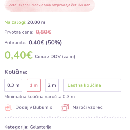
Zelo iskano! Predvidoma razprodaja čez %s dan
Na zalogi:
20.00 m
0,80€
Prvotna cena:
0,40€ (50%)
Prihranite:
0,40€
Cena z DDV (za m)
Količina:
0.3 m
1 m
2 m
Minimalna količina naročila 0.3 m
Dodaj v Bubumix
Naroči vzorec
Kategorija:
Galanterija