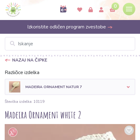
0
Izkoristite odličen program zvestobe
NAZAJ NA ČIPKE
Različice izdelka
MADEIRA ORNAMENT NATUR 7
Številka izdelka: 10119
Madeira Ornament white 2