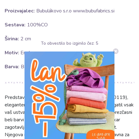
Proizvajalec:
Bubulákovo s.r.o www.bubufabrics.si
Sestava:
100%CO
Širina:
2 cm
To obvestilo bo izginilo čez:
5
Motiv:
Enobarvno
Barva:
Bela
Predstavljamo Madeira Ornament white 2 (SKU: 10119),
eleganten in vsestranski dekorativni trak, ki bo obogatil vsak
vaš ustvarjalni projekt. Ta čudovit enobarvni trak v brezčasni
beli barvi je izdelan iz 100% vrhunskega bombaža, kar
zagotavlja izjemno mehkobo, zračnost in vzdržljivost.
Njegova naravna vlakna so prijetna na otip in enostavna za