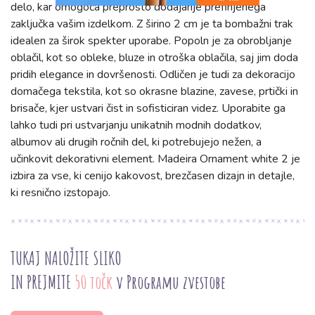
delo, kar omogoča preprosto dodajanje prefinjenega
zaključka vašim izdelkom. Z širino 2 cm je ta bombažni trak
idealen za širok spekter uporabe. Popoln je za obrobljanje
oblačil, kot so obleke, bluze in otroška oblačila, saj jim doda
pridih elegance in dovršenosti. Odličen je tudi za dekoracijo
domačega tekstila, kot so okrasne blazine, zavese, prtički in
brisače, kjer ustvari čist in sofisticiran videz. Uporabite ga
lahko tudi pri ustvarjanju unikatnih modnih dodatkov,
albumov ali drugih ročnih del, ki potrebujejo nežen, a
učinkovit dekorativni element. Madeira Ornament white 2 je
izbira za vse, ki cenijo kakovost, brezčasen dizajn in detajle,
ki resnično izstopajo.
TUKAJ NALOŽITE SLIKO
IN PREJMITE
50 točk
v Programu zvestobe