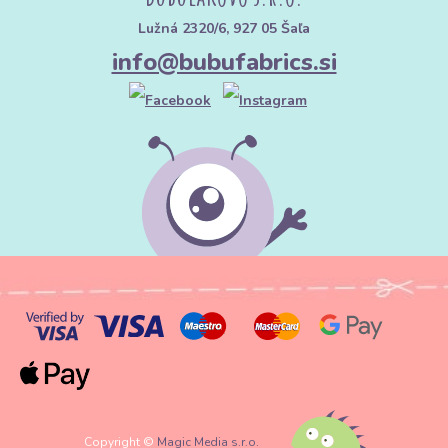
Lužná 2320/6, 927 05 Šaľa
info@bubufabrics.si
Copyright ©
Magic Media s.r.o.