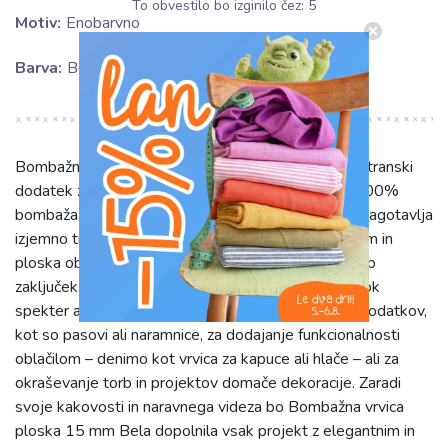
To obvestilo bo izginilo čez:
5
Motiv:
Enobarvno
Barva:
Bela
Bombažna vrvica ploska 15 mm v beli barvi je vsestranski
dodatek za vaše ustvarjalne projekte. Izdelana iz 100%
bombaža, ponuja naraven in prijeten otip, hkrati pa zagotavlja
izjemno trpežnost in zanesljivost. Njena širina 1,5 cm in
ploska oblika omogočata enostavno uporabo ter lep
zaključek. Ta enobarvna bela vrvica je idealna za širok
spekter aplikacij. Odlična je za ustvarjanje modnih dodatkov,
kot so pasovi ali naramnice, za dodajanje funkcionalnosti
oblačilom – denimo kot vrvica za kapuce ali hlače – ali za
okraševanje torb in projektov domače dekoracije. Zaradi
svoje kakovosti in naravnega videza bo Bombažna vrvica
ploska 15 mm Bela dopolnila vsak projekt z elegantnim in