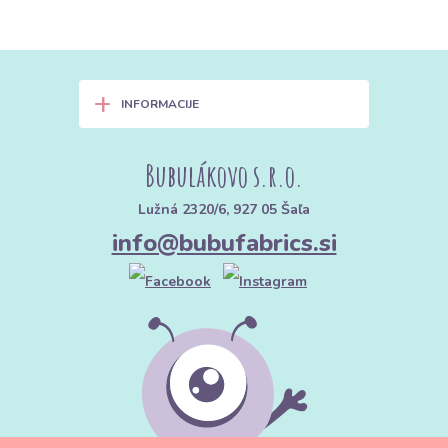
+
INFORMACIJE
Bubulákovo s.r.o.
Lužná 2320/6, 927 05 Šaľa
info@bubufabrics.si