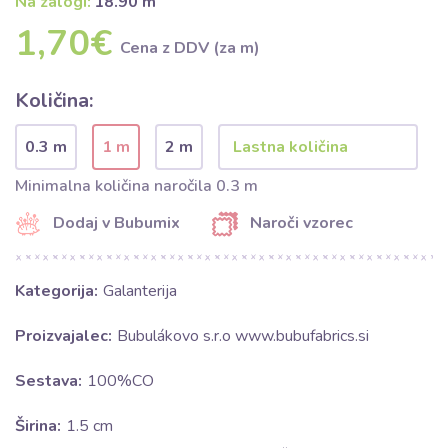
Na zalogi:
18.90 m
1,70€
Cena z DDV (za m)
Količina:
0.3 m
1 m
2 m
Minimalna količina naročila 0.3 m
Dodaj v Bubumix
Naroči vzorec
Kategorija:
Galanterija
Proizvajalec:
Bubulákovo s.r.o www.bubufabrics.si
Sestava:
100%CO
Širina:
1.5 cm