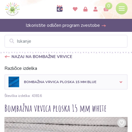
0
Izkoristite odličen program zvestobe
NAZAJ NA BOMBAŽNE VRVICE
Različice izdelka
BOMBAŽNA VRVICA PLOSKA 15 MM BLUE
Številka izdelka: 43816
Bombažna vrvica ploska 15 mm white