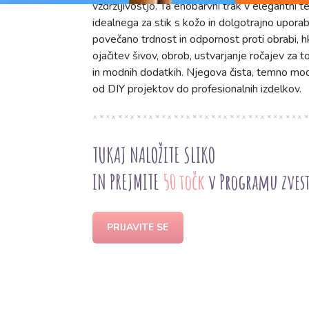
vzdržljivostjo. Ta enobarvni trak v elegantni te
idealnega za stik s kožo in dolgotrajno uporab
povečano trdnost in odpornost proti obrabi, hk
ojačitev šivov, obrob, ustvarjanje ročajev za t
in modnih dodatkih. Njegova čista, temno modr
od DIY projektov do profesionalnih izdelkov.
TUKAJ NALOŽITE SLIKO
IN PREJMITE
50 točk
v Programu zves
PRIJAVITE SE