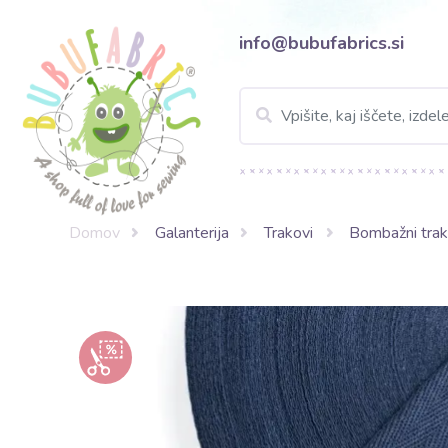
info@bubufabrics.si
Domov
Galanterija
Trakovi
Bombažni trak