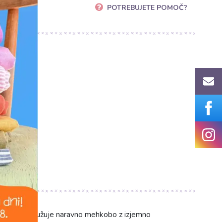
POTREBUJETE POMOČ?
ics.si
baža, ki združuje naravno mehkobo z izjemno