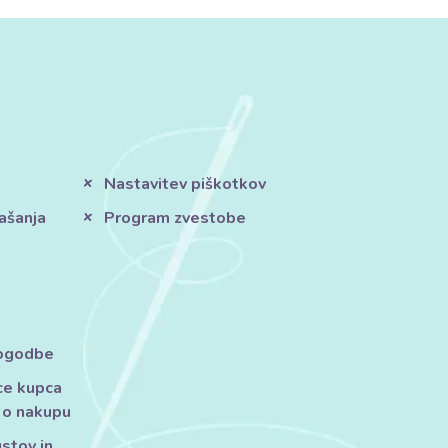
Nastavitev piškotkov
ašanja
Program zvestobe
pogodbe
ce kupca
 o nakupu
ustov in