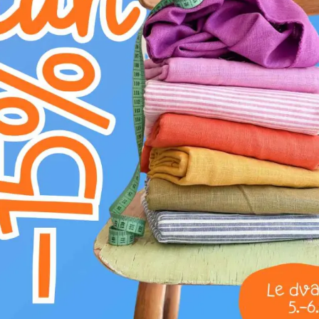
DELI
DELI
Kategorija:
Galanterija
Proizvajalec:
Bubulákovo s.r.o www.bubufabr
Sestava:
100%CO
Širina:
1.5 cm
Motiv:
Enobarvno
Barva:
Modra
Odkrijte vsestranski keper trak iz 100% bom