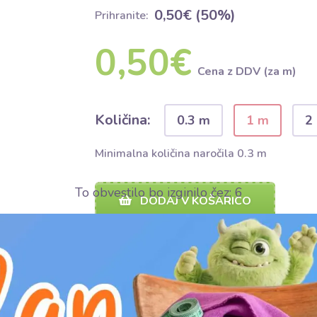
0,50€ (50%)
Prihranite:
0,50€
Cena z DDV (za m)
Količina:
0.3 m
1 m
2
Minimalna količina naročila 0.3 m
To obvestilo bo izginilo čez:
5
DODAJ V KOŠARICO
Dodaj v Bubumix
Naroči vzo