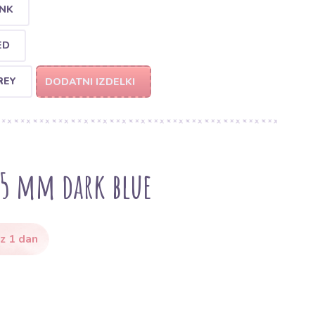
INK
ED
REY
DODATNI IZDELKI
25 mm dark blue
z 1 dan