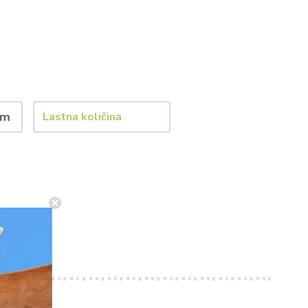
 m
rec