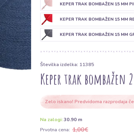
KEPER TRAK BOMBAŽEN 15 MM P
KEPER TRAK BOMBAŽEN 15 MM R
KEPER TRAK BOMBAŽEN 15 MM G
Številka izdelka: 11385
Keper trak bombažen 
Zelo iskano! Predvidoma razprodaja če
Na zalogi:
30.90 m
1,00€
Prvotna cena: