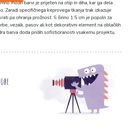
mno modri barvi je prijeten na otip in diha, kar ga dela
o. Zaradi specifičnega keprovega tkanja trak izkazuje
rati pa ohranja prožnost. S širino 1.5 cm je popoln za
orbe, vezalk, pasov ali kot dekorativni element na oblačilih
a barva doda pridih sofisticiranosti vsakemu projektu,
tobe