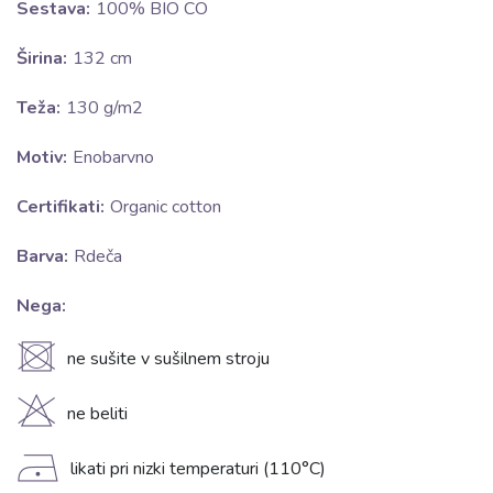
Sestava:
100% BIO CO
Širina:
132 cm
Teža:
130 g/m2
Motiv:
Enobarvno
Certifikati:
Organic cotton
Barva:
Rdeča
Nega:
U
ne sušite v sušilnem stroju
H
ne beliti
D
likati pri nizki temperaturi (110°C)