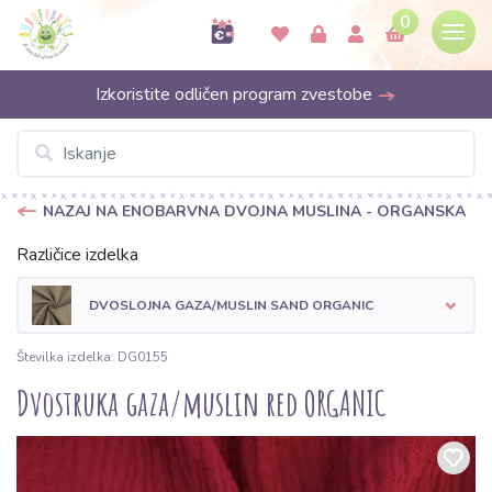
0
Izkoristite odličen program zvestobe
NAZAJ NA ENOBARVNA DVOJNA MUSLINA - ORGANSKA
Različice izdelka
DVOSLOJNA GAZA/MUSLIN SAND ORGANIC
Številka izdelka: DG0155
Dvostruka gaza/muslin red ORGANIC