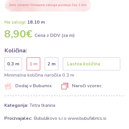
Zelo iskano! Omejene zaloge poidejo čez 2 dni
Na zalogi:
18.10 m
8,90€
Cena z DDV (za m)
Količina:
0.3 m
1 m
2 m
Minimalna količina naročila 0.3 m
Dodaj v Bubumix
Naroči vzorec
Kategorija:
Tetra tkanina
Proizvajalec:
Bubulákovo s.r.o www.bubufabrics.si