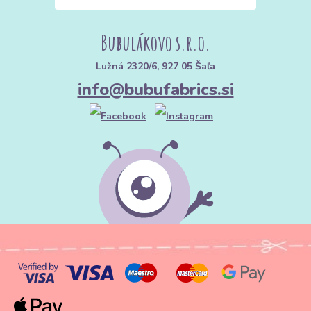
Bubulákovo s.r.o.
Lužná 2320/6, 927 05 Šaľa
info@bubufabrics.si