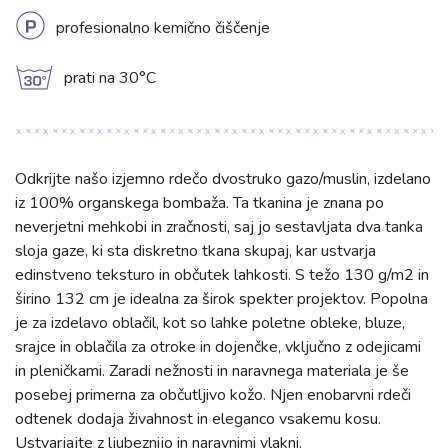
L
profesionalno kemično čiščenje
g
prati na 30°C
Odkrijte našo izjemno rdečo dvostruko gazo/muslin, izdelano
iz 100% organskega bombaža. Ta tkanina je znana po
neverjetni mehkobi in zračnosti, saj jo sestavljata dva tanka
sloja gaze, ki sta diskretno tkana skupaj, kar ustvarja
edinstveno teksturo in občutek lahkosti. S težo 130 g/m2 in
širino 132 cm je idealna za širok spekter projektov. Popolna
je za izdelavo oblačil, kot so lahke poletne obleke, bluze,
srajce in oblačila za otroke in dojenčke, vključno z odejicami
in pleničkami. Zaradi nežnosti in naravnega materiala je še
posebej primerna za občutljivo kožo. Njen enobarvni rdeči
odtenek dodaja živahnost in eleganco vsakemu kosu.
Ustvarjajte z ljubeznijo in naravnimi vlakni.