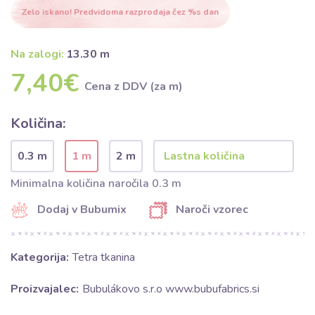
Zelo iskano! Predvidoma razprodaja čez %s dan
Na zalogi:
13.30 m
7,40€
Cena z DDV (za m)
Količina:
0.3 m
1 m
2 m
Minimalna količina naročila 0.3 m
Dodaj v Bubumix
Naroči vzorec
Kategorija:
Tetra tkanina
Proizvajalec:
Bubulákovo s.r.o www.bubufabrics.si