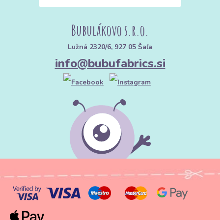
Bubulákovo s.r.o.
Lužná 2320/6, 927 05 Šaľa
info@bubufabrics.si