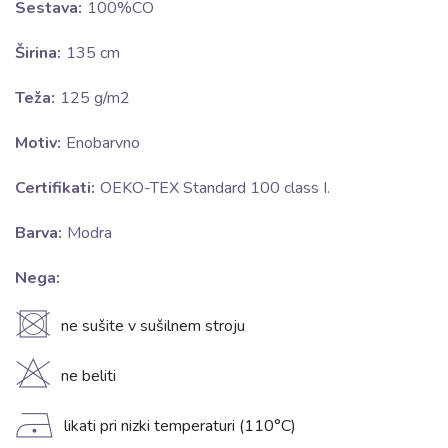
Sestava:
100%CO
Širina:
135 cm
Teža:
125 g/m2
Motiv:
Enobarvno
Certifikati:
OEKO-TEX Standard 100 class I.
Barva:
Modra
Nega:
U
ne sušite v sušilnem stroju
H
ne beliti
D
likati pri nizki temperaturi (110°C)