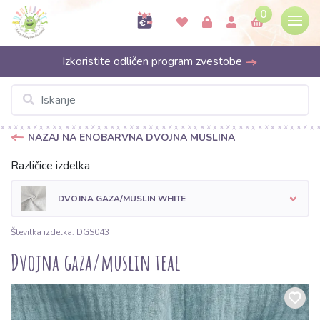
0
Izkoristite odličen program zvestobe
NAZAJ NA ENOBARVNA DVOJNA MUSLINA
Različice izdelka
DVOJNA GAZA/MUSLIN WHITE
Številka izdelka: DGS043
Dvojna gaza/muslin teal