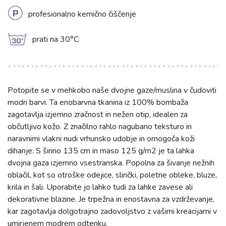
L
profesionalno kemično čiščenje
g
prati na 30°C
Potopite se v mehkobo naše dvojne gaze/muslina v čudoviti
modri barvi. Ta enobarvna tkanina iz 100% bombaža
zagotavlja izjemno zračnost in nežen otip, idealen za
občutljivo kožo. Z značilno rahlo nagubano teksturo in
naravnimi vlakni nudi vrhunsko udobje in omogoča koži
dihanje. S širino 135 cm in maso 125 g/m2 je ta lahka
dvojna gaza izjemno vsestranska. Popolna za šivanje nežnih
oblačil, kot so otroške odejice, slinčki, poletne obleke, bluze,
krila in šali. Uporabite jo lahko tudi za lahke zavese ali
dekorativne blazine. Je trpežna in enostavna za vzdrževanje,
kar zagotavlja dolgotrajno zadovoljstvo z vašimi kreacijami v
umirjenem modrem odtenku.