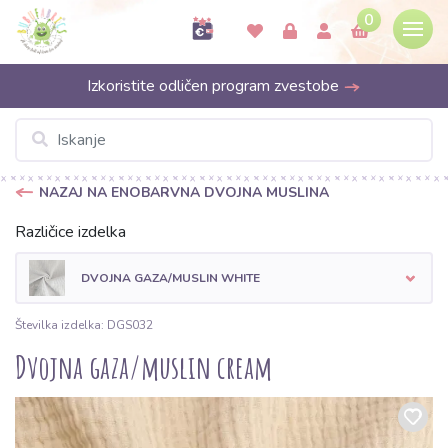
0
Izkoristite odličen program zvestobe
NAZAJ NA ENOBARVNA DVOJNA MUSLINA
Različice izdelka
DVOJNA GAZA/MUSLIN WHITE
Številka izdelka: DGS032
Dvojna gaza/muslin cream