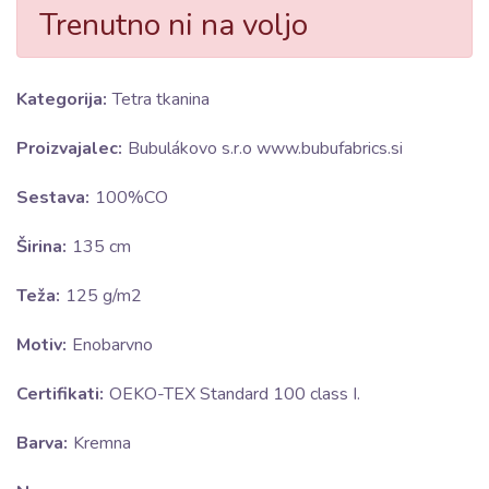
Trenutno ni na voljo
Kategorija:
Tetra tkanina
Proizvajalec:
Bubulákovo s.r.o www.bubufabrics.si
Sestava:
100%CO
Širina:
135 cm
Teža:
125 g/m2
Motiv:
Enobarvno
Certifikati:
OEKO-TEX Standard 100 class I.
Barva:
Kremna