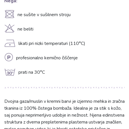
Nega:
U
ne sušite v sušilnem stroju
H
ne beliti
D
likati pri nizki temperaturi (110°C)
L
profesionalno kemično čiščenje
g
prati na 30°C
Dvojna gaza/muslin v kremni barvi je izjemno mehka in zračna
tkanina iz 100% čistega bombaža. Idealna je za stik s kožo,
saj ponuja neprimerljivo udobje in nežnost. Njena edinstvena
struktura z dvema prepletenima plastema ustvarja značilen,
malce naguban videz, ki je hkrati estetsko privlačen in