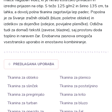
izredno prijazen na otip. S težo 125 g/m2 in širino 135 cm, ta
lahka, a dovolj polna tkanina zagotavlja lep padec. Popolna
je za šivanje zračnih oblačil (bluze, poletne obleke) in
izdelkov za dojenčke (odejice, povijalne pleničke). Odlična
tudi za domači tekstil (zavese, blazine), saj prostoru doda
toplino in naraven čar. Enobarvna zasnova omogoča
vsestransko uporabo in enostavno kombiniranje.
PREDLAGANA UPORABA
Tkanina za obleko
Tkanina za plenico
Tkanina za slinček
Tkanina za posteljnino
Tkanina za pregrinjalo
Tkanina za krilo
Tkanina za turban
Tkanina za bluzo
Tkanina za gnezdo za
Tkanina za šal