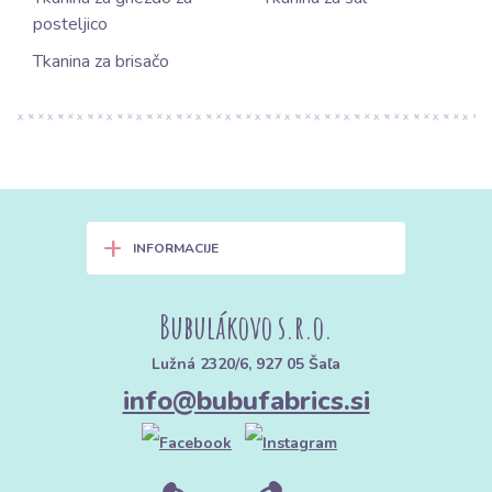
posteljico
Tkanina za brisačo
+
INFORMACIJE
Bubulákovo s.r.o.
Lužná 2320/6, 927 05 Šaľa
info@bubufabrics.si