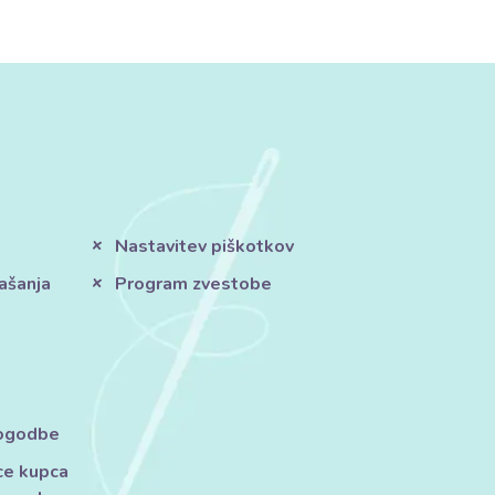
Nastavitev piškotkov
ašanja
Program zvestobe
pogodbe
ce kupca