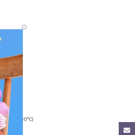
.
eraturi (do 60°C)