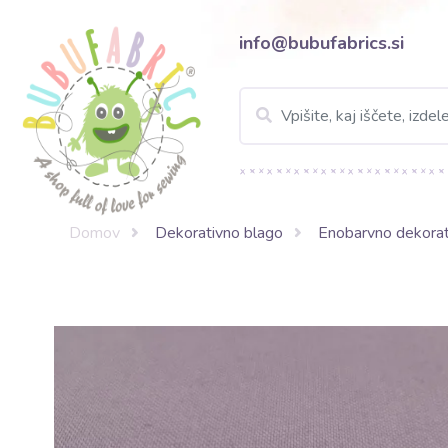
info@bubufabrics.si
Domov
Dekorativno blago
Enobarvno dekorat