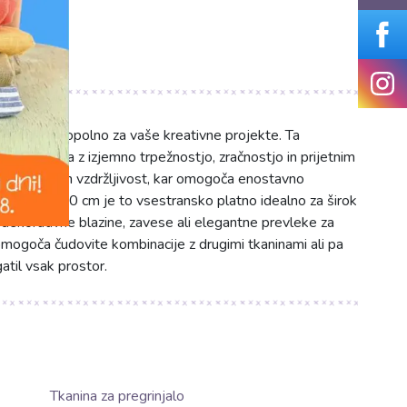
čni barvi, popolno za vaše kreativne projekte. Ta
se ponaša z izjemno trpežnostjo, zračnostjo in prijetnim
tabilnost in vzdržljivost, kar omogoča enostavno
 S širino 140 cm je to vsestransko platno idealno za širok
 dekorativne blazine, zavese ali elegantne prevleke za
omogoča čudovite kombinacije z drugimi tkaninami ali pa
atil vsak prostor.
Tkanina za pregrinjalo