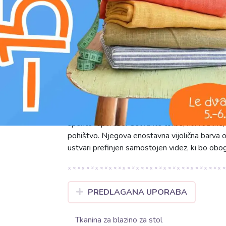
K
g
prati na 30°C
Odkrijte naše CANVAS platno v čudoviti vijoli
enobarvna tkanina, izdelana iz 100% bombaža, 
otipom. S srednjo težo 230 g/m2 zagotavlja s
obdelavo ter dolgo življenjsko dobo izdelkov.
spekter uporabe. Ustvarite torbe, nahrbtnike,
pohištvo. Njegova enostavna vijolična barva 
ustvari prefinjen samostojen videz, ki bo obog
PREDLAGANA UPORABA
Tkanina za blazino za stol