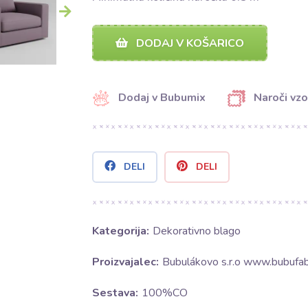
DODAJ V KOŠARICO
Dodaj v Bubumix
Naroči vzo
DELI
DELI
Kategorija:
Dekorativno blago
Proizvajalec:
Bubulákovo s.r.o www.bubufabr
Sestava:
100%CO