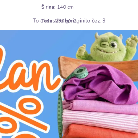
Širina:
140 cm
To obvestilo bo izginilo čez:
2
Teža:
230 g/m2
Motiv:
Enobarvno
Certifikati:
OEKO-TEX Standard 100 class I
Barva:
Vijolična
Nega:
E
likati pri srednji temperaturi (150°C)
H
ne beliti
V
sušite v sušilnem stroju pri nizki temp
ne kemično čistiti