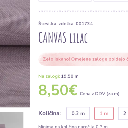
Številka izdelka: 001734
CANVAS lilac
Zelo iskano! Omejene zaloge poidejo č
Na zalogi:
19.50 m
8,50€
Cena z DDV (za m)
Količina:
0.3 m
1 m
2
Minimalna količina naročila 0.3 m