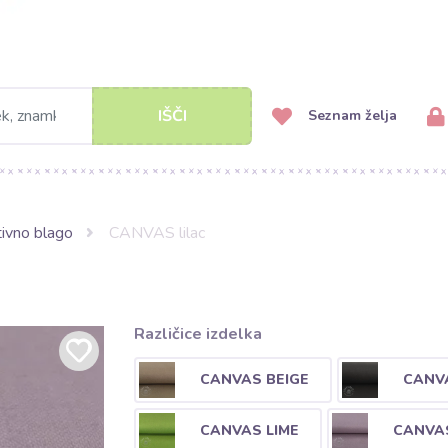
IŠČI
Seznam želja
ivno blago
CANVAS lilac
Različice izdelka
CANVAS BEIGE
CANV
CANVAS LIME
CANVAS