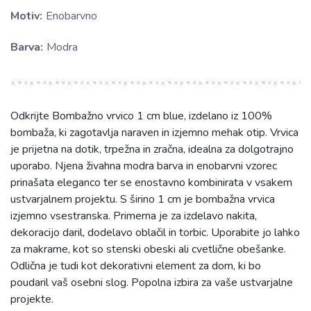
Motiv:
Enobarvno
Barva:
Modra
Odkrijte Bombažno vrvico 1 cm blue, izdelano iz 100%
bombaža, ki zagotavlja naraven in izjemno mehak otip. Vrvica
je prijetna na dotik, trpežna in zračna, idealna za dolgotrajno
uporabo. Njena živahna modra barva in enobarvni vzorec
prinašata eleganco ter se enostavno kombinirata v vsakem
ustvarjalnem projektu. S širino 1 cm je bombažna vrvica
izjemno vsestranska. Primerna je za izdelavo nakita,
dekoracijo daril, dodelavo oblačil in torbic. Uporabite jo lahko
za makrame, kot so stenski obeski ali cvetlične obešanke.
Odlična je tudi kot dekorativni element za dom, ki bo
poudaril vaš osebni slog. Popolna izbira za vaše ustvarjalne
projekte.