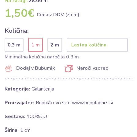
Na zalogi:
28.60 m
1,50€
Cena z DDV (za m)
Količina:
0.3 m
1 m
2 m
Minimalna količina naročila 0.3 m
Dodaj v Bubumix
Naroči vzorec
Kategorija:
Galanterija
Proizvajalec:
Bubulákovo s.r.o www.bubufabrics.si
Sestava:
100%CO
Širina:
1 cm