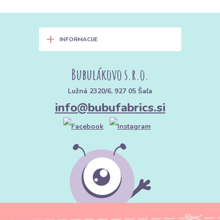
+
INFORMACIJE
Bubulákovo s.r.o.
Lužná 2320/6, 927 05 Šaľa
info@bubufabrics.si