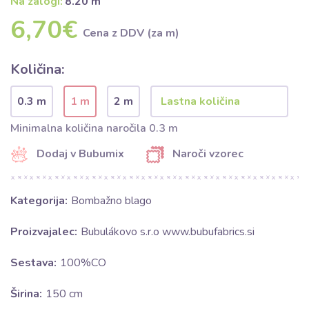
Na zalogi:
8.20 m
6,70€
Cena z DDV (za m)
Količina:
0.3 m
1 m
2 m
Minimalna količina naročila 0.3 m
Dodaj v Bubumix
Naroči vzorec
Kategorija:
Bombažno blago
Proizvajalec:
Bubulákovo s.r.o www.bubufabrics.si
Sestava:
100%CO
Širina:
150 cm