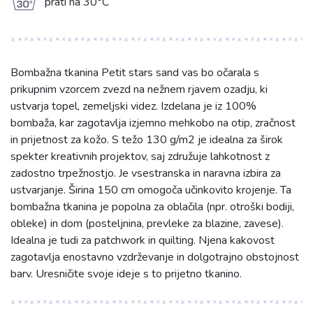
g
prati na 30°C
Bombažna tkanina Petit stars sand vas bo očarala s
prikupnim vzorcem zvezd na nežnem rjavem ozadju, ki
ustvarja topel, zemeljski videz. Izdelana je iz 100%
bombaža, kar zagotavlja izjemno mehkobo na otip, zračnost
in prijetnost za kožo. S težo 130 g/m2 je idealna za širok
spekter kreativnih projektov, saj združuje lahkotnost z
zadostno trpežnostjo. Je vsestranska in naravna izbira za
ustvarjanje. Širina 150 cm omogoča učinkovito krojenje. Ta
bombažna tkanina je popolna za oblačila (npr. otroški bodiji,
obleke) in dom (posteljnina, prevleke za blazine, zavese).
Idealna je tudi za patchwork in quilting. Njena kakovost
zagotavlja enostavno vzdrževanje in dolgotrajno obstojnost
barv. Uresničite svoje ideje s to prijetno tkanino.