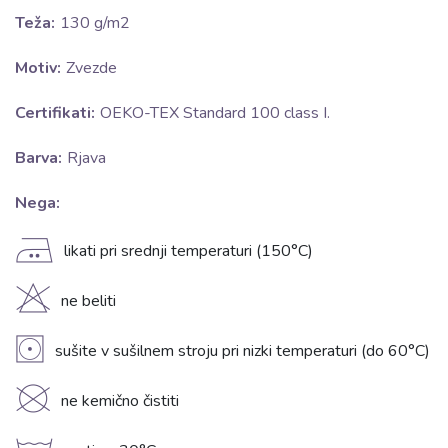
Teža:
130 g/m2
Motiv:
Zvezde
Certifikati:
OEKO-TEX Standard 100 class I.
Barva:
Rjava
Nega:
E
likati pri srednji temperaturi (150°C)
H
ne beliti
V
sušite v sušilnem stroju pri nizki temperaturi (do 60°C)
K
ne kemično čistiti