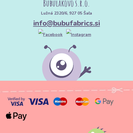
Bubulákovo s.r.o.
Lužná 2320/6, 927 05 Šaľa
info@bubufabrics.si