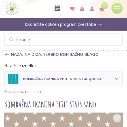
0
Izkoristite odličen program zvestobe
NAZAJ NA DIZAJNERSKO BOMBAŽNO BLAGO
Različice izdelka
BOMBAŽNA TKANINA PETIT STARS TURQOUISE
Številka izdelka: BO0615
Bombažna tkanina Petit stars sand