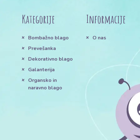
Kategorije
Informacije
Bombažno blago
O nas
Prevešanka
Dekorativno blago
Galanterija
Organsko in
naravno blago