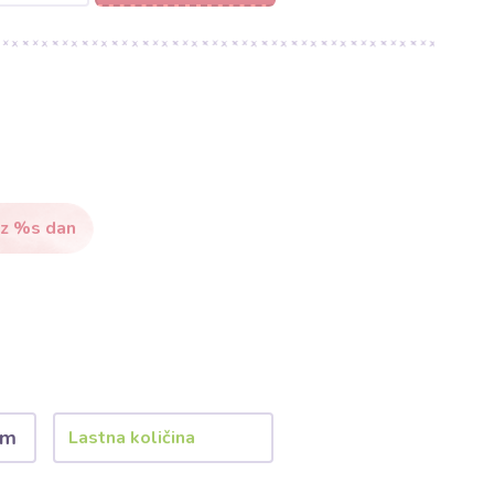
ez %s dan
)
 m