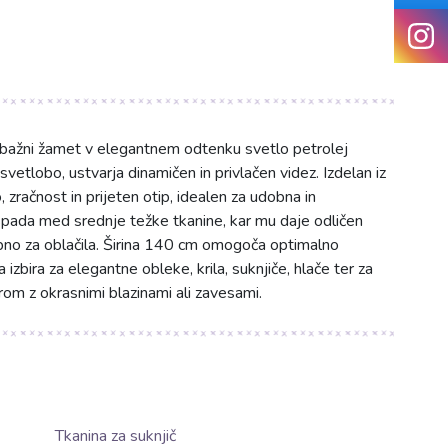
mbažni žamet v elegantnem odtenku svetlo petrolej
vetlobo, ustvarja dinamičen in privlačen videz. Izdelan iz
ačnost in prijeten otip, idealen za udobna in
spada med srednje težke tkanine, kar mu daje odličen
ebno za oblačila. Širina 140 cm omogoča optimalno
izbira za elegantne obleke, krila, suknjiče, hlače ter za
rom z okrasnimi blazinami ali zavesami.
Tkanina za suknjič