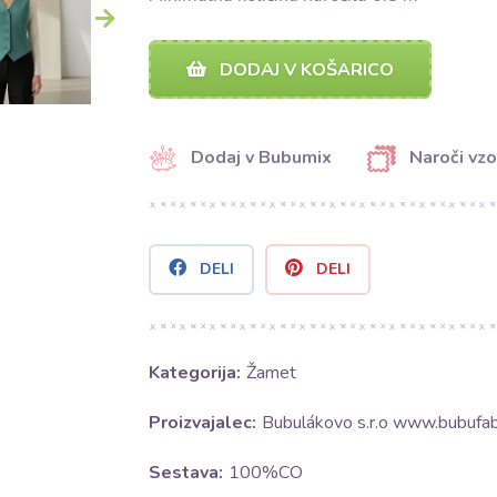
DODAJ V KOŠARICO
Dodaj v Bubumix
Naroči vzo
DELI
DELI
Kategorija:
Žamet
Proizvajalec:
Bubulákovo s.r.o www.bubufabr
Sestava:
100%CO