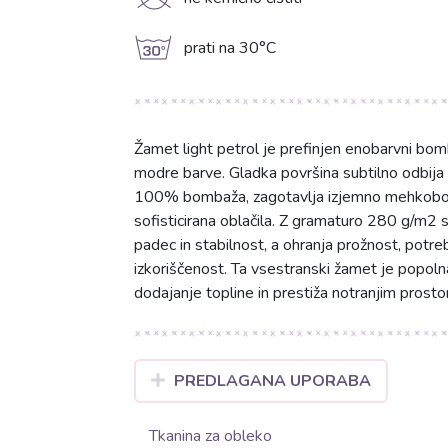
K
g
prati na 30°C
Žamet light petrol je prefinjen enobarvni bo
modre barve. Gladka površina subtilno odbija s
100% bombaža, zagotavlja izjemno mehkobo, zr
sofisticirana oblačila. Z gramaturo 280 g/m2 
padec in stabilnost, a ohranja prožnost, potr
izkoriščenost. Ta vsestranski žamet je popolna 
dodajanje topline in prestiža notranjim prosto
PREDLAGANA UPORABA
Tkanina za obleko