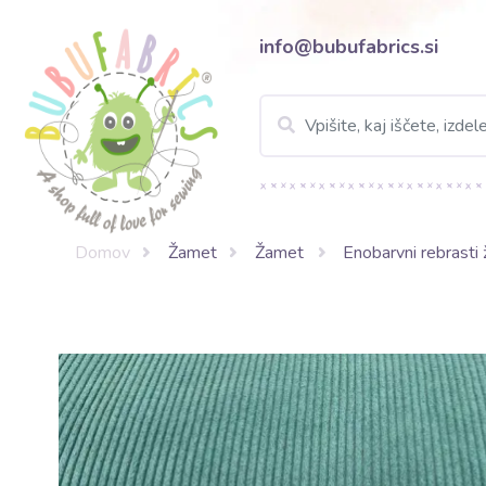
info@bubufabrics.si
Domov
Žamet
Žamet
Enobarvni rebrasti