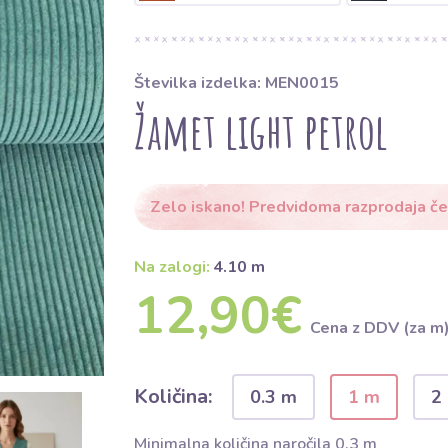
Številka izdelka: MEN0015
Žamet light petrol
Zelo iskano! Predvidoma razprodaja č
Na zalogi:
4.10 m
12,90€
Cena z DDV (za m
Količina:
0.3 m
1 m
2
Minimalna količina naročila 0.3 m