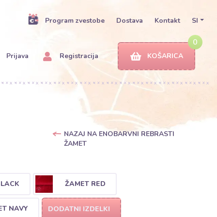
Program zvestobe
Dostava
Kontakt
SI
0
Prijava
Registracija
KOŠARICA
NAZAJ NA ENOBARVNI REBRASTI
ŽAMET
BLACK
ŽAMET RED
ET NAVY
DODATNI IZDELKI