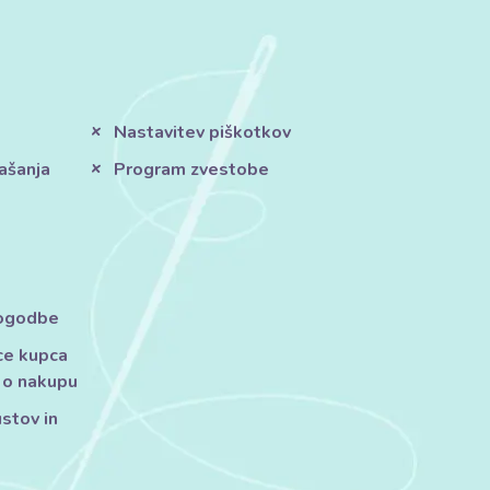
Nastavitev piškotkov
ašanja
Program zvestobe
pogodbe
ce kupca
 o nakupu
ustov in