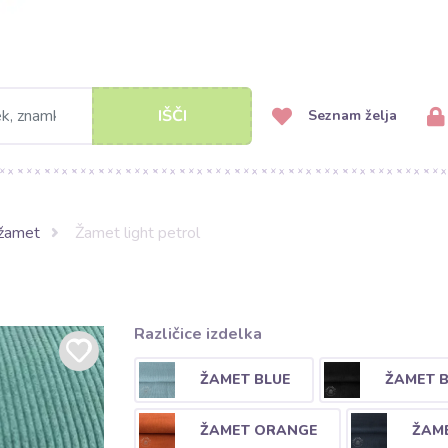
IŠČI
Seznam želja
 žamet
Žamet light petrol
Različice izdelka
ŽAMET BLUE
ŽAMET 
ŽAMET ORANGE
ŽAM