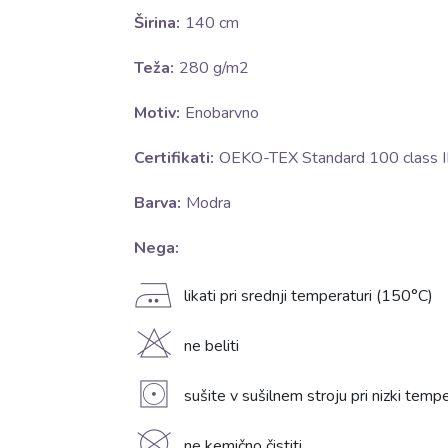
Širina:
140 cm
Teža:
280 g/m2
Motiv:
Enobarvno
Certifikati:
OEKO-TEX Standard 100 class II
Barva:
Modra
Nega:
E
likati pri srednji temperaturi (150°C)
H
ne beliti
V
sušite v sušilnem stroju pri nizki temp
ne kemično čistiti