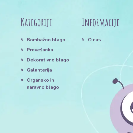
Kategorije
Informacije
Bombažno blago
O nas
Prevešanka
Dekorativno blago
Galanterija
Organsko in
naravno blago