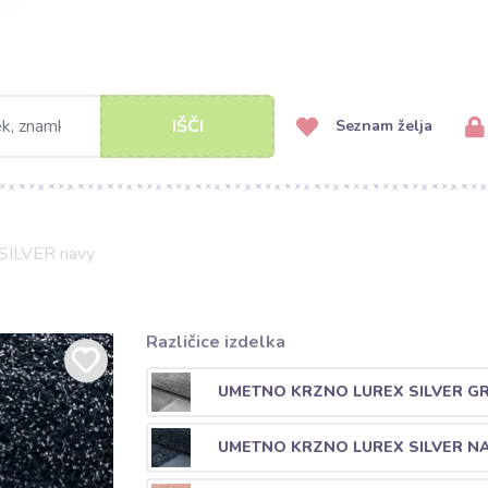
IŠČI
Seznam želja
SILVER navy
Različice izdelka
UMETNO KRZNO LUREX SILVER G
UMETNO KRZNO LUREX SILVER N