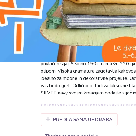
g
prati na 30°C
C
ne likati
Umetno krzno LUREX SILVER navy je prefinjen 
100% poliestra, zagotavlja enostavno vzdrževa
privlačen sijaj. S širino 150 cm in težo 330 
otipom. Visoka gramatura zagotavlja kakovost
idealno za modne in dekorativne projekte. Ustv
vas bodo greli. Odlično je tudi za luksuzne b
SILVER navy svojim kreacijam dodajte sijoč in
PREDLAGANA UPORABA