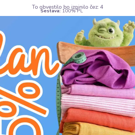
To obvestilo bo izginilo čez:
4
Sestava:
100% PL
Širina:
150 cm
Teža:
330 g/m2
Motiv:
Enobarvno
Barva:
Modra
Nega:
U
ne sušite v sušilnem stroju
H
ne beliti
K
ne kemično čistiti