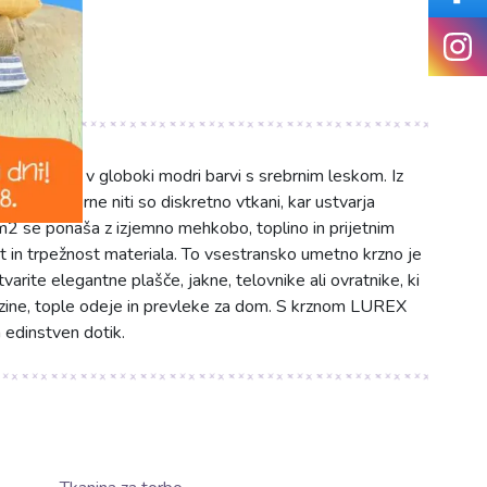
material v globoki modri barvi s srebrnim leskom. Iz
nje. Srebrne niti so diskretno vtkani, kar ustvarja
g/m2 se ponaša z izjemno mehkobo, toplino in prijetnim
 in trpežnost materiala. To vsestransko umetno krzno je
arite elegantne plašče, jakne, telovnike ali ovratnike, ki
lazine, tople odeje in prevleke za dom. S krznom LUREX
 edinstven dotik.