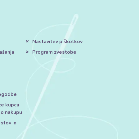
Nastavitev piškotkov
ašanja
Program zvestobe
pogodbe
ce kupca
 o nakupu
ustov in