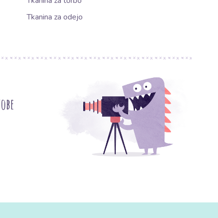
Tkanina za torbo
Tkanina za odejo
tobe