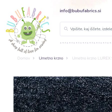
info@bubufabrics.si
Domov
Umetno krzno
Umetno krzno LUREX 