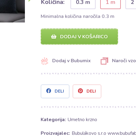
Količina:
0.3 m
1 m
2
Minimalna količina naročila 0.3 m
DODAJ V KOŠARICO
Dodaj v Bubumix
Naroči vzo
DELI
DELI
Kategorija:
Umetno krzno
Proizvajalec:
Bubulákovo s.r.o www.bubufabr