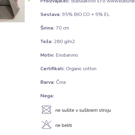
Proizvajalec:
Bubulákovo s.r.o www.bubufabr
Sestava:
95% BIO CO + 5% EL
Širina:
70 cm
Teža:
280 g/m2
Motiv:
Enobarvno
Certifikati:
Organic cotton
Barva:
Črna
Nega:
U
ne sušite v sušilnem stroju
H
ne beliti