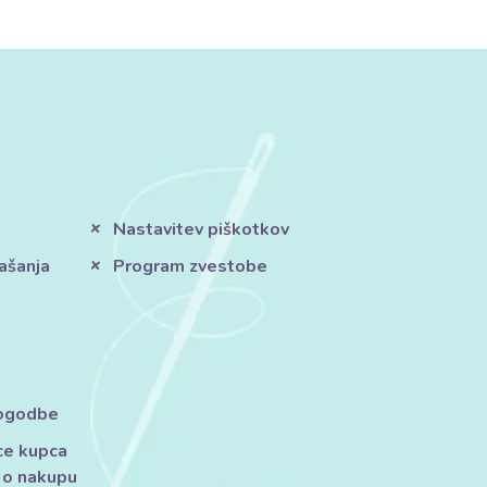
Nastavitev piškotkov
ašanja
Program zvestobe
pogodbe
ce kupca
 o nakupu