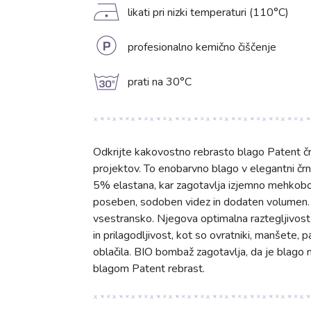
D
likati pri nizki temperaturi (110°C)
L
profesionalno kemično čiščenje
g
prati na 30°C
Odkrijte kakovostno rebrasto blago Patent čr
projektov. To enobarvno blago v elegantni črn
5% elastana, kar zagotavlja izjemno mehkobo,
poseben, sodoben videz in dodaten volumen. 
vsestransko. Njegova optimalna raztegljivost i
in prilagodljivost, kot so ovratniki, manšete, pa
oblačila. BIO bombaž zagotavlja, da je blago 
blagom Patent rebrast.