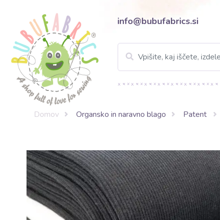
info@bubufabrics.si
Domov
Organsko in naravno blago
Patent