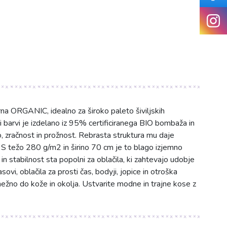
na ORGANIC, idealno za široko paleto šiviljskih
i barvi je izdelano iz 95% certificiranega BIO bombaža in
 zračnost in prožnost. Rebrasta struktura mu daje
S težo 280 g/m2 in širino 70 cm je to blago izjemno
n stabilnost sta popolni za oblačila, ki zahtevajo udobje
sovi, oblačila za prosti čas, bodyji, jopice in otroška
nežno do kože in okolja. Ustvarite modne in trajne kose z