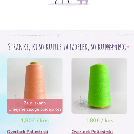
Stranke, ki so kupile ta izdelek, so kupile tudi
NAPREJ
Zelo iskano
Omejene zaloge poidejo čez
3 dni
1,80€ / kos
1,80€ / kos
Overlock Poliestrski
Overlock Poliestrski