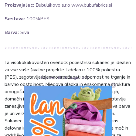
Proizvajalec:
Bubulákovo s.r.o www.bubufabrics.si
Sestava:
100%PES
Barva:
Siva
Ta visokokakovosten overlock poliestrski sukanec je idealen
za vse vaše šivalne projekte. Izdelan iz 100% poliestra
(PES), zagotavlja izjemno trpežnost, odpornost na trganje in
To obvestilo bo izginilo čez:
4
barvno obstojnost. Njegova gladka in enakomerna struktura
omogoča brezhibno delovanje na vseh overlock strojih,
domačih in industrijskih. Visoka natezna trdnost zagotavlja
zanesljive in trajne šive, tudi po pogostem pranju. Siva barva
je univerzalna in se odlično poda k različnim tkaninam.
Sukanec je idealen za robustne materiale, kot so jeans,
delovna in zunanja oblačila, kjer je potrebna dodatna moč in
vzdržljivost. Z 2700 metri boste imeli dovolj sukanca za