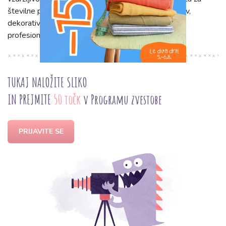
številne projekte. Uporabite ga za obrobljanje robov,
dekorativne šive ali zapletene detajle in dosežite
profesionalen, trajen zaključek.
TUKAJ NALOŽITE SLIKO
IN PREJMITE
50 točk
v Programu zvestobe
PRIJAVITE SE