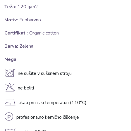
Teža:
120 g/m2
Motiv:
Enobarvno
Certifikati:
Organic cotton
Barva:
Zelena
Nega:
U
ne sušite v sušilnem stroju
H
ne beliti
D
likati pri nizki temperaturi (110°C)
L
profesionalno kemično čiščenje