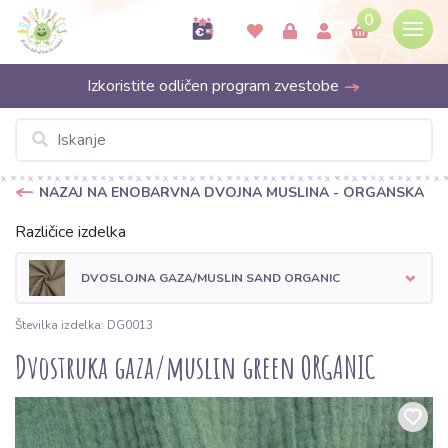
0
Izkoristite odličen program zvestobe
NAZAJ NA ENOBARVNA DVOJNA MUSLINA - ORGANSKA
Različice izdelka
DVOSLOJNA GAZA/MUSLIN SAND ORGANIC
Številka izdelka: DG0013
Dvostruka gaza/muslin green ORGANIC