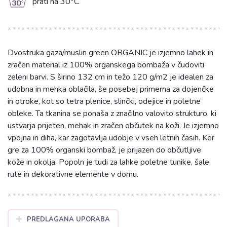
g
prati na 30°C
Dvostruka gaza/muslin green ORGANIC je izjemno lahek in
zračen material iz 100% organskega bombaža v čudoviti
zeleni barvi. S širino 132 cm in težo 120 g/m2 je idealen za
udobna in mehka oblačila, še posebej primerna za dojenčke
in otroke, kot so tetra plenice, slinčki, odejice in poletne
obleke. Ta tkanina se ponaša z značilno valovito strukturo, ki
ustvarja prijeten, mehak in zračen občutek na koži. Je izjemno
vpojna in diha, kar zagotavlja udobje v vseh letnih časih. Ker
gre za 100% organski bombaž, je prijazen do občutljive
kože in okolja. Popoln je tudi za lahke poletne tunike, šale,
rute in dekorativne elemente v domu.
PREDLAGANA UPORABA