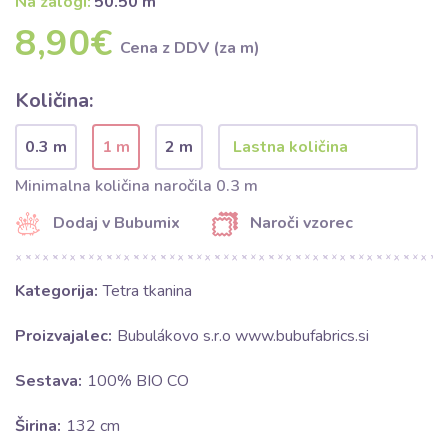
Na zalogi:
50.50 m
8,90€
Cena z DDV (za m)
Količina:
0.3 m
1 m
2 m
Minimalna količina naročila 0.3 m
Dodaj v Bubumix
Naroči vzorec
Kategorija:
Tetra tkanina
Proizvajalec:
Bubulákovo s.r.o www.bubufabrics.si
Sestava:
100% BIO CO
Širina:
132 cm