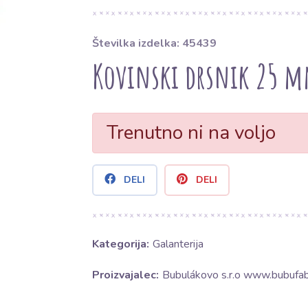
Številka izdelka: 45439
Kovinski drsnik 25 m
Trenutno ni na voljo
DELI
DELI
Kategorija:
Galanterija
Proizvajalec:
Bubulákovo s.r.o www.bubufabr