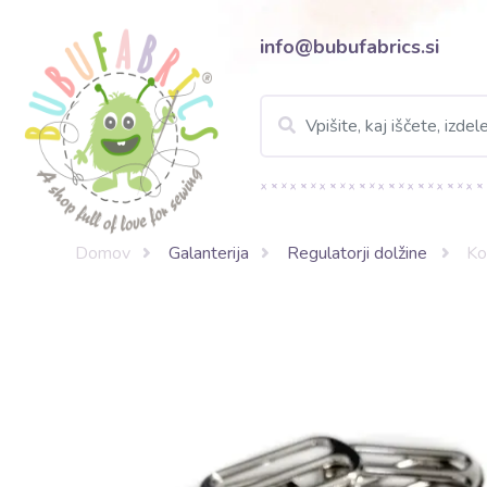
info@bubufabrics.si
Domov
Galanterija
Regulatorji dolžine
Ko