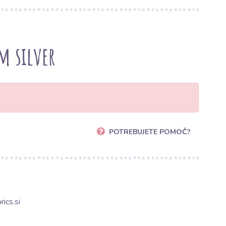
m silver
POTREBUJETE POMOČ?
ics.si