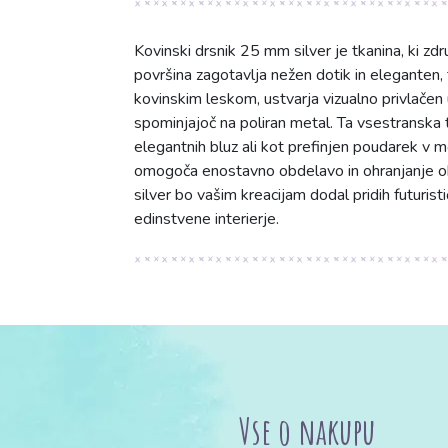
Kovinski drsnik 25 mm silver je tkanina, ki zd
površina zagotavlja nežen dotik in eleganten
kovinskim leskom, ustvarja vizualno privlačen 
spominjajoč na poliran metal. Ta vsestranska tk
elegantnih bluz ali kot prefinjen poudarek v m
omogoča enostavno obdelavo in ohranjanje obl
silver bo vašim kreacijam dodal pridih futuris
edinstvene interierje.
Vse o nakupu