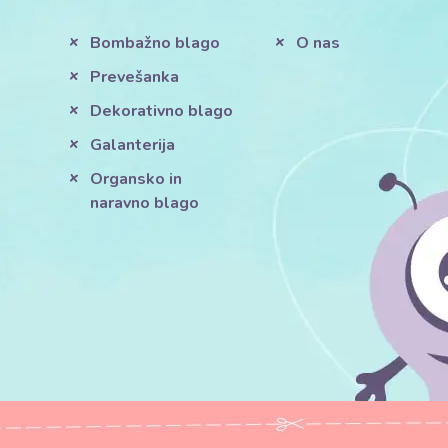
Bombažno blago
O nas
Prevešanka
Dekorativno blago
Galanterija
Organsko in
naravno blago