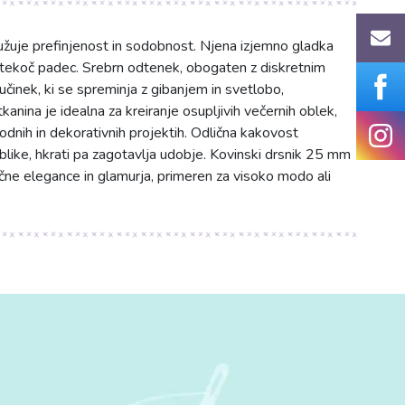
ružuje prefinjenost in sodobnost. Njena izjemno gladka
, tekoč padec. Srebrn odtenek, obogaten z diskretnim
učinek, ki se spreminja z gibanjem in svetlobo,
anina je idealna za kreiranje osupljivih večernih oblek,
odnih in dekorativnih projektih. Odlična kakovost
ike, hkrati pa zagotavlja udobje. Kovinski drsnik 25 mm
tične elegance in glamurja, primeren za visoko modo ali