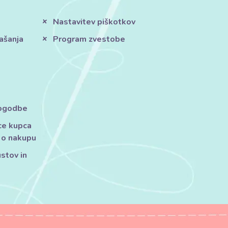
Nastavitev piškotkov
ašanja
Program zvestobe
pogodbe
ce kupca
 o nakupu
ustov in