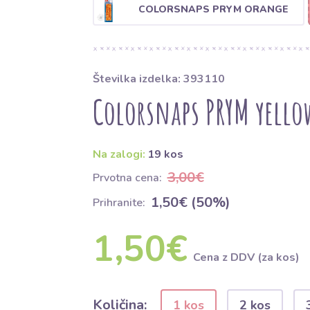
COLORSNAPS PRYM ORANGE
Številka izdelka: 393110
Colorsnaps PRYM yello
Na zalogi:
19 kos
3,00€
Prvotna cena:
1,50€ (50%)
Prihranite:
1,50€
Cena z DDV (za kos)
Količina:
1 kos
2 kos