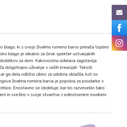
.
blago, ki s svojo živahno rumeno barvo prinaša toplino
sko blago je idealno za širok spekter ustvarjalnih
h dodatkov za dom. Kakovostna izdelava zagotavlja
 dolgotrajno uživanje v vaših kreacijah. Tekstil
r ga dela odlično izbiro za udobna oblačila, kot so
Njegova živahna rumena barva je popolna za poudarke v
torbice. Enostavno se obdeluje, kar bo razveselilo tako
zem in svežino v svoje stvaritve z edinstvenimi modnimi