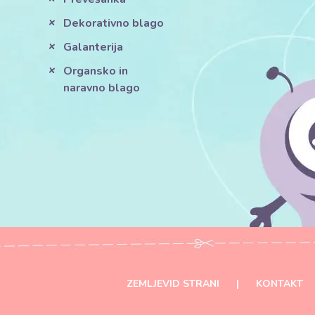
Dekorativno blago
Galanterija
Organsko in
naravno blago
ZEMLJEVID STRANI
|
KONTAKT