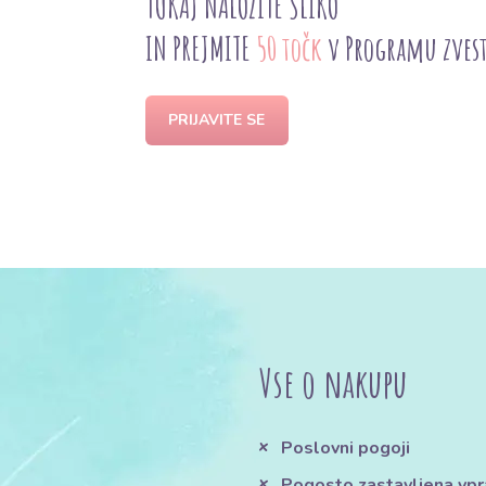
TUKAJ NALOŽITE SLIKO
IN PREJMITE
50 točk
v Programu zves
PRIJAVITE SE
Vse o nakupu
Poslovni pogoji
Pogosto zastavljena vpr