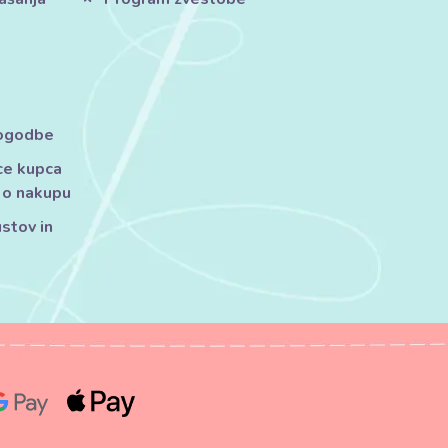
pogodbe
ce kupca
 o nakupu
ustov in