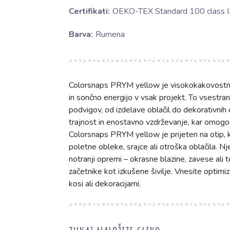
Certifikati:
OEKO-TEX Standard 100 class I
Barva:
Rumena
Colorsnaps PRYM yellow je visokokakovostno 
in sončno energijo v vsak projekt. To vsestran
podvigov, od izdelave oblačil do dekorativni
trajnost in enostavno vzdrževanje, kar omogoča
Colorsnaps PRYM yellow je prijeten na otip, ka
poletne obleke, srajce ali otroška oblačila. 
notranji opremi – okrasne blazine, zavese ali 
začetnike kot izkušene šivilje. Vnesite optimi
kosi ali dekoracijami.