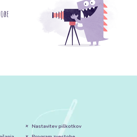
tobe
Nastavitev piškotkov
ašanja
Program zvestobe