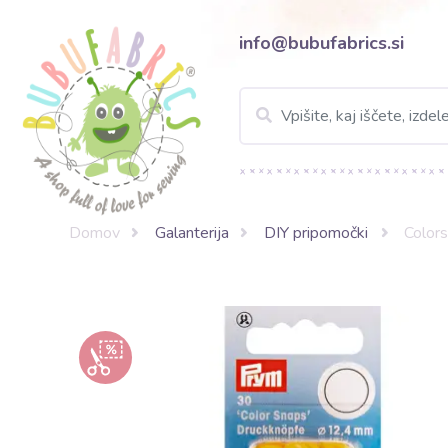
info@bubufabrics.si
Domov
Galanterija
DIY pripomočki
Color