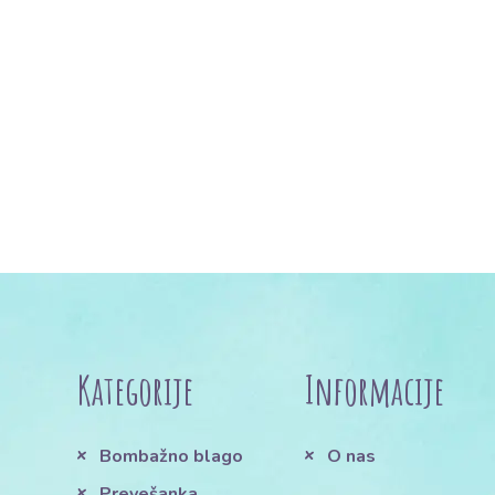
Kategorije
Informacije
Bombažno blago
O nas
Prevešanka