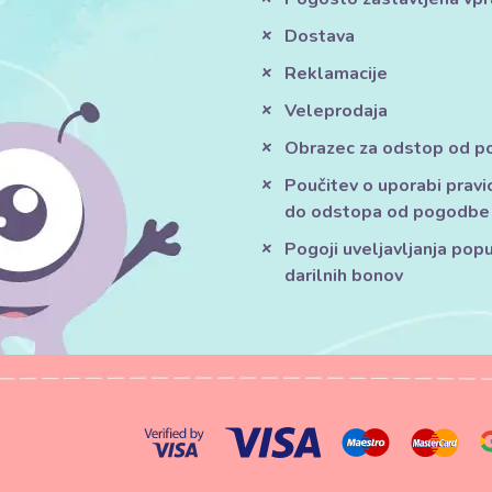
Dostava
Reklamacije
Veleprodaja
Obrazec za odstop od 
Poučitev o uporabi pravi
do odstopa od pogodbe
Pogoji uveljavljanja pop
darilnih bonov