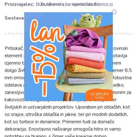
Proizvajalec:
Bubulákovo s.r.o www.bubufabrics.si
To obvestilo bo izginilo čez:
5
Sestava:
100% METAL
Pritiskač, našivni METAL 8,5 mm silver je vrhunski kovinski
element za zapenjanje. Izdelan iz 100% kovine, zagotavlja
izjemno trpežnost in odpornost proti obrabi, kar pomeni
dolgo življenjsko dobo. Njegova srebrna barva in premer 8,5
mm omogočata diskretno, a elegantno integracijo. Robustna
izdelava zagotavlja stabilno in varno pritrditev ter gladko,
zanesljivo delovanje brez zatikanja. Ta pritiskač je sinonim za
kakovost in dolgotrajnost. Idealen je za širok spekter
šiviljskih in ustvarjalnih projektov. Uporaben pri oblačilih, kot
so srajce, otroška oblačila in jakne, ter pri modnih dodatkih,
kot so torbice in denarnice. Primeren tudi za domačo
dekoracijo. Enostavno našivanje omogoča hitro in varno
pritrditev na tkanino, s čimer vaše kreacije dobijo