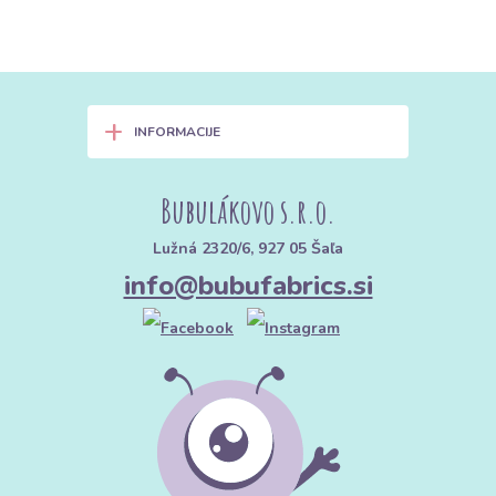
+
INFORMACIJE
Bubulákovo s.r.o.
Lužná 2320/6, 927 05 Šaľa
info@bubufabrics.si