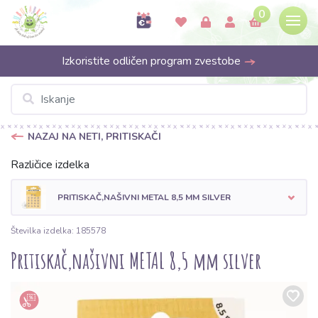
0
Izkoristite odličen program zvestobe
NAZAJ NA NETI, PRITISKAČI
Različice izdelka
PRITISKAČ,NAŠIVNI METAL 8,5 MM SILVER
Številka izdelka: 185578
Pritiskač,našivni METAL 8,5 mm silver