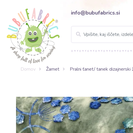
info@bubufabrics.si
Domov
Žamet
Pralni ťanet/ tanek dizajnerski