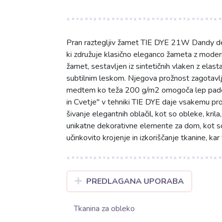
Pran raztegljiv žamet TIE DYE 21W Dandy desi
ki združuje klasično eleganco žameta z moder
žamet, sestavljen iz sintetičnih vlaken z ela
subtilnim leskom. Njegova prožnost zagotavlj
medtem ko teža 200 g/m2 omogoča lep padec 
in Cvetje" v tehniki TIE DYE daje vsakemu pro
šivanje elegantnih oblačil, kot so obleke, kril
unikatne dekorativne elemente za dom, kot so
učinkovito krojenje in izkoriščanje tkanine, ka
PREDLAGANA UPORABA
Tkanina za obleko