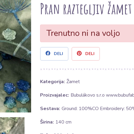
Pran raztegljiv žamet
Trenutno ni na voljo
DELI
DELI
Kategorija:
Žamet
Proizvajalec:
Bubulákovo s.r.o www.bubufabr
Sestava:
Ground: 100%CO Embroidery: 5
Širina:
140 cm