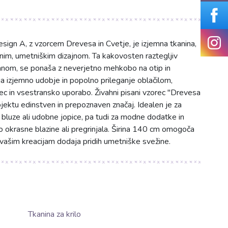
gn A, z vzorcem Drevesa in Cvetje, je izjemna tkanina,
nim, umetniškim dizajnom. Ta kakovosten raztegljiv
stanom, se ponaša z neverjetno mehkobo na otip in
a izjemno udobje in popolno prileganje oblačilom,
in vsestransko uporabo. Živahni pisani vzorec "Drevesa
jektu edinstven in prepoznaven značaj. Idealen je za
a, bluze ali udobne jopice, pa tudi za modne dodatke in
 okrasne blazine ali pregrinjala. Širina 140 cm omogoča
r vašim kreacijam dodaja pridih umetniške svežine.
Tkanina za krilo