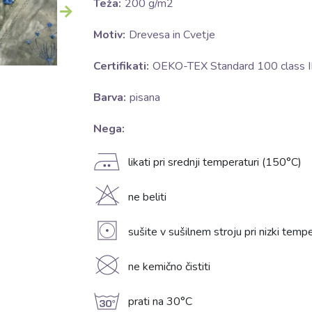
Teža:
200 g/m2
Motiv:
Drevesa in Cvetje
Certifikati:
OEKO-TEX Standard 100 class II
Barva:
pisana
Nega:
E
likati pri srednji temperaturi (150°C)
H
ne beliti
V
sušite v sušilnem stroju pri nizki temp
K
ne kemično čistiti
g
prati na 30°C