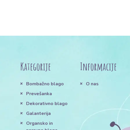
Kategorije
Informacije
Bombažno blago
O nas
Prevešanka
Dekorativno blago
Galanterija
Organsko in