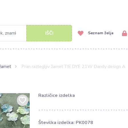
IŠČI
Seznam želja
 žamet
Pran raztegljiv žamet TIE DYE 21W Dandy design A
Različice izdelka
Številka izdelka: PK0078