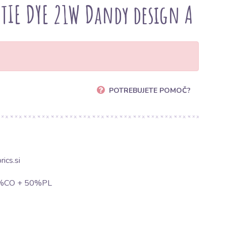
 TIE DYE 21W Dandy design A
POTREBUJETE POMOČ?
ics.si
0%CO + 50%PL