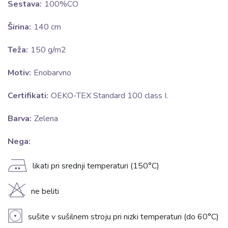
Sestava:
100%CO
Širina:
140 cm
Teža:
150 g/m2
Motiv:
Enobarvno
Certifikati:
OEKO-TEX Standard 100 class I.
Barva:
Zelena
Nega:
E
likati pri srednji temperaturi (150°C)
H
ne beliti
V
sušite v sušilnem stroju pri nizki temperaturi (do 60°C)