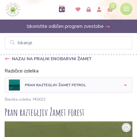
0
Izkoristite odličen program zvestobe
NAZAJ NA PRALNI ENOBARVNI ŽAMET
Različice izdelka
PRAN RAZTEGLJIV ŽAMET PETROL
Številka izdelka: PK0023
Pran raztegljiv žamet forest