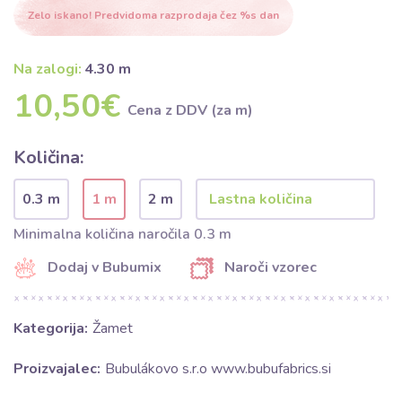
Zelo iskano! Predvidoma razprodaja čez %s dan
Na zalogi:
4.30 m
10,50€
Cena z DDV (za m)
Količina:
0.3 m
1 m
2 m
Minimalna količina naročila 0.3 m
Dodaj v Bubumix
Naroči vzorec
Kategorija:
Žamet
Proizvajalec:
Bubulákovo s.r.o www.bubufabrics.si