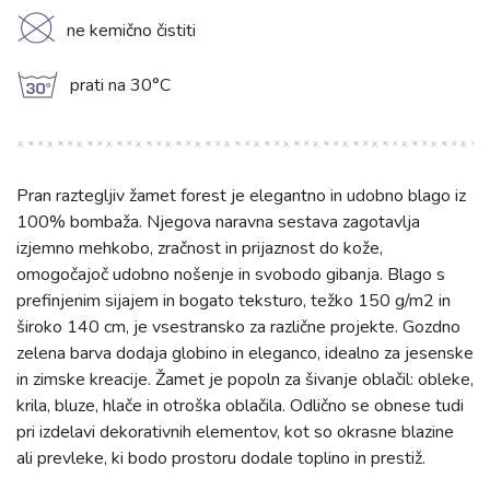
K
ne kemično čistiti
g
prati na 30°C
Pran raztegljiv žamet forest je elegantno in udobno blago iz
100% bombaža. Njegova naravna sestava zagotavlja
izjemno mehkobo, zračnost in prijaznost do kože,
omogočajoč udobno nošenje in svobodo gibanja. Blago s
prefinjenim sijajem in bogato teksturo, težko 150 g/m2 in
široko 140 cm, je vsestransko za različne projekte. Gozdno
zelena barva dodaja globino in eleganco, idealno za jesenske
in zimske kreacije. Žamet je popoln za šivanje oblačil: obleke,
krila, bluze, hlače in otroška oblačila. Odlično se obnese tudi
pri izdelavi dekorativnih elementov, kot so okrasne blazine
ali prevleke, ki bodo prostoru dodale toplino in prestiž.