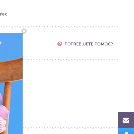
rec
POTREBUJETE POMOČ?
ics.si