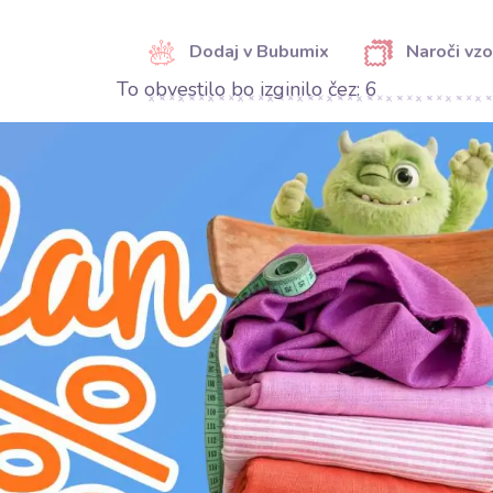
Dodaj v Bubumix
Naroči vzo
To obvestilo bo izginilo čez:
5
DELI
DELI
Kategorija:
Medvloge
Proizvajalec:
Bubulákovo s.r.o www.bubufabr
Sestava:
100%PES
Širina:
90 cm