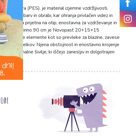
poliestra (PES), je material izjemne vzdržljivosti.
 bledenju barv in obrabi, kar ohranja privlačen videz in
i je tkanina prijetna na otip, enostavna za vzdrževanje in
o in nego. S širino 90 cm je Novopast 20+15+15
 dekorativne elemente kot so prevleke za blazine, zavese
rokodelskih izdelkov. Njena obstojnost in enostavno krojenje
n profesionalne šivilje, ki iščejo zanesljiv in dolgotrajen
tobe