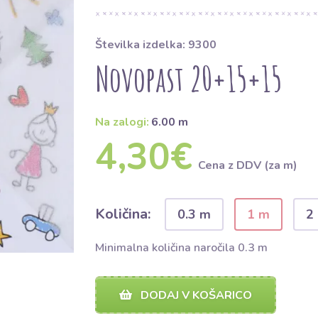
Številka izdelka: 9300
Novopast 20+15+15
Na zalogi:
6.00 m
4,30€
Cena z DDV (za m)
Količina:
0.3 m
1 m
2
Minimalna količina naročila 0.3 m
DODAJ V KOŠARICO