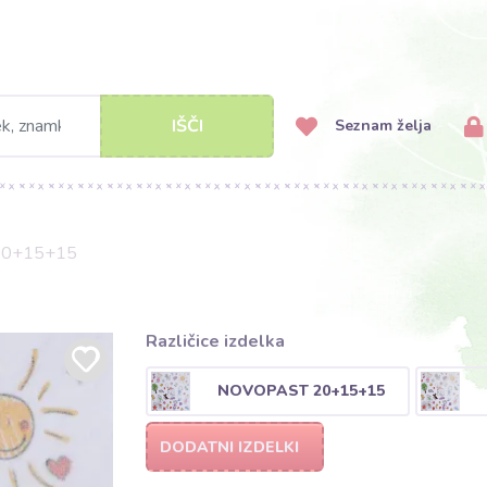
IŠČI
Seznam želja
20+15+15
Različice izdelka
NOVOPAST 20+15+15
DODATNI IZDELKI