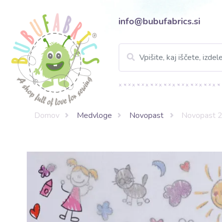
info@bubufabrics.si
Domov
Medvloge
Novopast
Novopast 