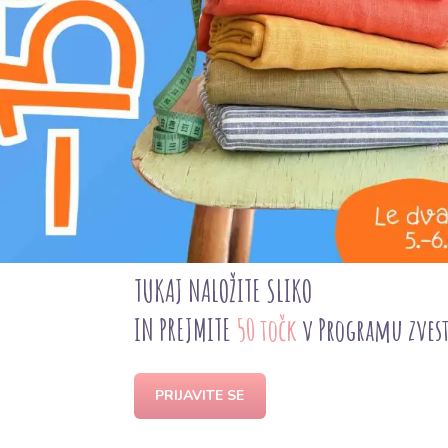
Tkanina Novopast 20+15+15, izdelana iz 100% 
Poliester zagotavlja odpornost proti mečkanju,
funkcionalnost vaših izdelkov. Kljub robustnost
se hitro suši, kar poenostavlja njeno uporab
vsestransko uporabna. Idealna je za podloge,
ter tudi za šivanje trpežnih torb, oblačil ali 
jo delata odlično izbiro za domače ustvarjalce i
material za svoje projekte.
TUKAJ NALOŽITE SLIKO
IN PREJMITE
50 točk
v Programu zves
PRIJAVITE SE