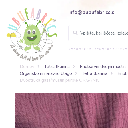
info@bubufabrics.si
Domov
Tetra tkanina
Enobarvni dvojni muslin
Organsko in naravno blago
Tetra tkanina
Enob
Dvostruka gaza/muslin purple ORGANIC