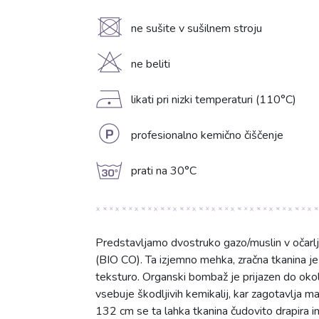
U
ne sušite v sušilnem stroju
H
ne beliti
D
likati pri nizki temperaturi (110°C)
L
profesionalno kemično čiščenje
g
prati na 30°C
Predstavljamo dvostruko gazo/muslin v očarlji
(BIO CO). Ta izjemno mehka, zračna tkanina je s
teksturo. Organski bombaž je prijazen do okolja
vsebuje škodljivih kemikalij, kar zagotavlja m
132 cm se ta lahka tkanina čudovito drapira i