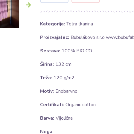
Kategorija:
Tetra tkanina
Proizvajalec:
Bubulákovo s.r.o www.bubufabr
Sestava:
100% BIO CO
Širina:
132 cm
Teža:
120 g/m2
Motiv:
Enobarvno
Certifikati:
Organic cotton
Barva:
Vijolična
Nega: