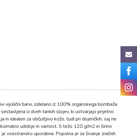
vi vijolični barvi, izdelano iz 100% organskega bombaža
estavljena iz dveh tankih slojev, ki ustvarjajo prijetno
 in idealen za občutljivo kožo, tudi pri dojenčkih, saj ne
aksimalno udobje in varnost. S težo 120 g/m2 in širino
n je vsestransko uporabna. Popolna je za šivanje zračnih