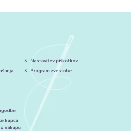
Nastavitev piškotkov
ašanja
Program zvestobe
pogodbe
ce kupca
 o nakupu