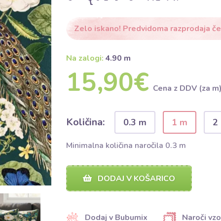
Zelo iskano! Predvidoma razprodaja č
Na zalogi:
4.90 m
15,90€
Cena z DDV (za m
Količina:
0.3 m
1 m
2
Minimalna količina naročila 0.3 m
DODAJ V KOŠARICO
Dodaj v Bubumix
Naroči vzo