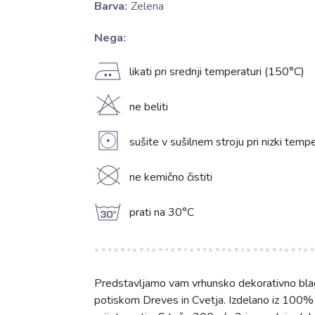
Barva:
Zelena
Nega:
E
likati pri srednji temperaturi (150°C)
H
ne beliti
V
sušite v sušilnem stroju pri nizki temp
K
ne kemično čistiti
g
prati na 30°C
Predstavljamo vam vrhunsko dekorativno blago
potiskom Dreves in Cvetja. Izdelano iz 100%