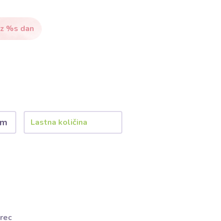
ez %s dan
)
 m
rec