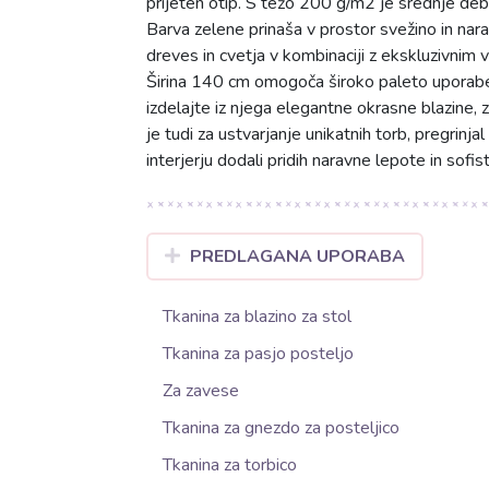
prijeten otip. S težo 200 g/m2 je srednje debe
Barva zelene prinaša v prostor svežino in narav
dreves in cvetja v kombinaciji z ekskluzivnim v
Širina 140 cm omogoča široko paleto uporabe
izdelajte iz njega elegantne okrasne blazine, 
je tudi za ustvarjanje unikatnih torb, pregrinj
interjerju dodali pridih naravne lepote in sofist
PREDLAGANA UPORABA
Tkanina za blazino za stol
Tkanina za pasjo posteljo
Za zavese
Tkanina za gnezdo za posteljico
Tkanina za torbico