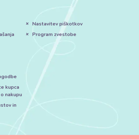
Nastavitev piškotkov
ašanja
Program zvestobe
pogodbe
ce kupca
 o nakupu
ustov in