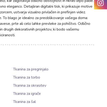
lo, kar zagotavlja odlično obstojnost in hkrati lepo pade.
no eleganco. Detajliran digitalni tisk, ki prikazuje motive
zorcem, ustvarja vizualno privlačen in prefinjen videz.
. To blago je idealno za preoblikovanje vašega doma:
zavese, prte ali celo lahke prevleke za pohištvo. Odlično
al in drugih dekorativnih projektov, ki bodo vašemu
iciranosti.
Tkanina za pregrinjalo
Tkanina za torbo
Tkanina za okrasitev
Tkanina za igrače
Tkanina za šal