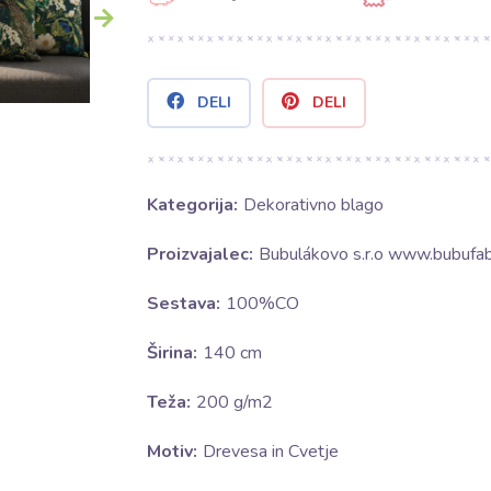
DELI
DELI
Kategorija:
Dekorativno blago
Proizvajalec:
Bubulákovo s.r.o www.bubufabr
Sestava:
100%CO
Širina:
140 cm
Teža:
200 g/m2
Motiv:
Drevesa in Cvetje