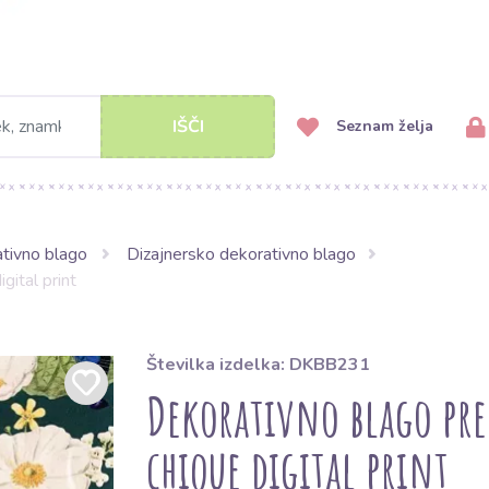
IŠČI
Seznam želja
ativno blago
Dizajnersko dekorativno blago
ital print
Številka izdelka: DKBB231
Dekorativno blago pre
chique digital print