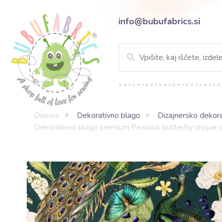
info@bubufabrics.si
Domov
Dekorativno blago
Dizajnersko dekor
Dekorativno blago premium Peacock butterfly chique dig