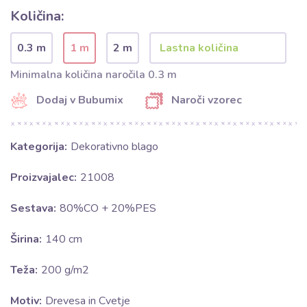
Količina:
0.3 m
1 m
2 m
Minimalna količina naročila 0.3 m
Dodaj v Bubumix
Naroči vzorec
Kategorija:
Dekorativno blago
Proizvajalec:
21008
Sestava:
80%CO + 20%PES
Širina:
140 cm
Teža:
200 g/m2
Motiv:
Drevesa in Cvetje