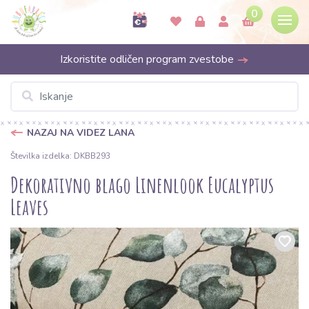
0
Izkoristite odličen program zvestobe
NAZAJ NA VIDEZ LANA
Številka izdelka: DKBB293
Dekorativno blago Linenlook Eucalyptus
Leaves