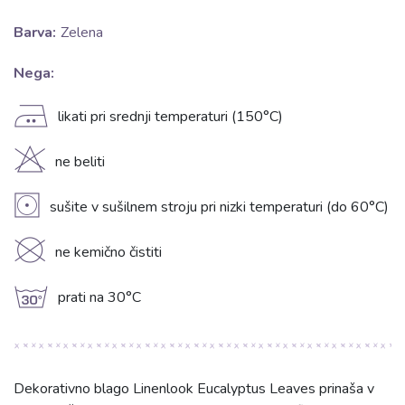
Barva:
Zelena
Nega:
E
likati pri srednji temperaturi (150°C)
H
ne beliti
V
sušite v sušilnem stroju pri nizki temperaturi (do 60°C)
K
ne kemično čistiti
g
prati na 30°C
Dekorativno blago Linenlook Eucalyptus Leaves prinaša v