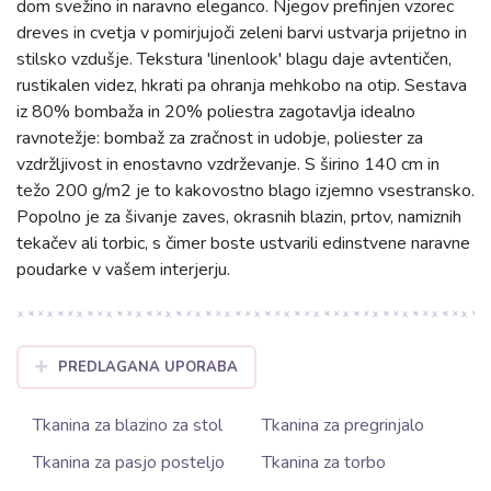
dom svežino in naravno eleganco. Njegov prefinjen vzorec
dreves in cvetja v pomirjujoči zeleni barvi ustvarja prijetno in
stilsko vzdušje. Tekstura 'linenlook' blagu daje avtentičen,
rustikalen videz, hkrati pa ohranja mehkobo na otip. Sestava
iz 80% bombaža in 20% poliestra zagotavlja idealno
ravnotežje: bombaž za zračnost in udobje, poliester za
vzdržljivost in enostavno vzdrževanje. S širino 140 cm in
težo 200 g/m2 je to kakovostno blago izjemno vsestransko.
Popolno je za šivanje zaves, okrasnih blazin, prtov, namiznih
tekačev ali torbic, s čimer boste ustvarili edinstvene naravne
poudarke v vašem interjerju.
PREDLAGANA UPORABA
Tkanina za blazino za stol
Tkanina za pregrinjalo
Tkanina za pasjo posteljo
Tkanina za torbo